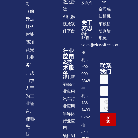
GMSL
激光雷
及配件
司
空间感
达
（前
知相机
AI机器
身是
关于
车载移
视觉软
虹科
友思
动测绘
件平台
特
智能
邮箱：
系统
感知
sales@viewsitec.com
及光
行业
座
应用
电业
机：
&技
务）
联系
400-
术服
我们
。我
务
999-
锂电新
们致
3848
能源行
力于
手
业应用
机：
为工
汽车行
188-
业智
业应用
1409-
造、
半导体
0262
发
锂电/
行业应
送
地
光
用
址：
伏、
项目测