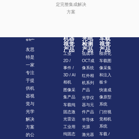
定完整集成解决
方案
机器
光电
车载
视觉
检测
视觉
产品
产品
产品
友思
模块化
工业
低成本
特是
车载图
2D /
OCT成
一家
像采集
事件 /
像系统
专注
和注入
3D / AI
红外相
于提
板卡
相机
机系列
供机
快速成
图像采
产品
器视
像原型
集产品
光学仪
觉与
系统
车载纯
器与元
光学
门控视
固态激
件产品
觉相机
解决
光雷达
半导体
系统
方案
工业用
光源
车载 /
纯固态
的公
激光器