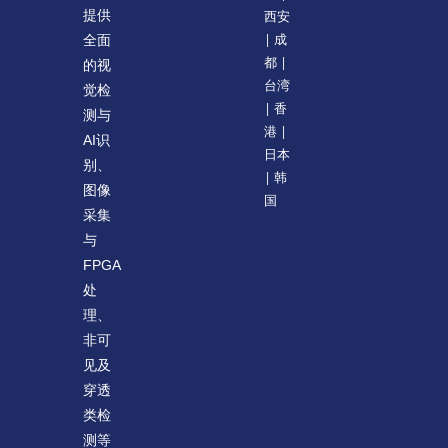
提供
西安
| 成
全面
都 |
的视
台湾
觉检
| 香
测与
港 |
AI识
日本
别、
| 韩
图像
国
采集
与
FPGA
处
理、
非可
见及
穿透
类检
测等