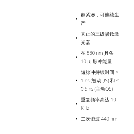
超紧凑，可连续生
产
真正的三级掺钕激
光器
在 880 nm 具备
10 μJ 脉冲能量
短脉冲持续时间 <
1 ns (被动QS) 和 <
0.5 ns (主动QS)
重复频率高达 10
KHz
二次谐波 440 nm