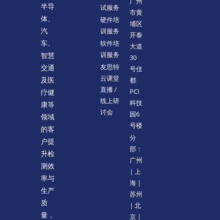
广州
半导
试服务
市黄
体、
硬件培
埔区
训服务
汽
开泰
软件培
车、
大道
训服务
智慧
30
友思特
交通
号佳
云课堂
都
及医
直播 /
PCI
疗健
线上研
科技
康等
讨会
园6
领域
号楼
的客
分
户提
部：
升检
广州
测效
| 上
率与
海 |
生产
苏州
质
| 北
量，
京 |