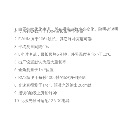
1. 由于持续优化改进，所有规格参数也会变化。除明确说明
外，所有参数均于1064波长条件下测量
2. FWHM测于1064波长。其它脉冲宽度可选
3. 平均测量间隔60s
4. 8小时测试，最长预热5分钟，外界温度变化小于±2℃
5. 出厂设置默认为最大重复率
6. 全角测量于1/e²位置
7. RMS值测于每秒1000帧的5次序列摄影
8. 光速直径测于1/e²，距激光器输出20cm处
9. 指调Q触发上升沿脉冲
10. 此激光器可适配12 VDC电源