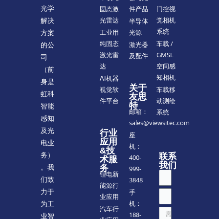
光学
门控视
固态激
件产品
觉相机
解决
光雷达
半导体
系统
方案
工业用
光源
车载 /
纯固态
的公
激光器
GMSL
激光雷
及配件
司
空间感
达
（前
知相机
AI机器
身是
关于
车载移
视觉软
虹科
友思
动测绘
件平台
特
智能
邮箱：
系统
感知
sales@viewsitec.com
及光
行业
座
应用
电业
机：
&技
务）
联系
400-
术服
我们
。我
务
999-
锂电新
们致
3848
能源行
力于
手
业应用
机：
为工
汽车行
188-
业智