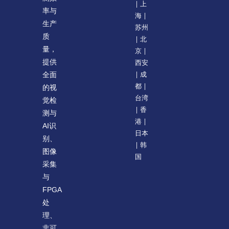
| 上
率与
海 |
生产
苏州
质
| 北
量，
京 |
提供
西安
| 成
全面
都 |
的视
台湾
觉检
| 香
测与
港 |
AI识
日本
别、
| 韩
图像
国
采集
与
FPGA
处
理、
非可