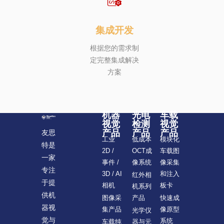
集成开发
根据您的需求制
定完整集成解决
方案
机器
光电
车载
视觉
检测
视觉
产品
产品
产品
友思
模块化
工业
低成本
特是
车载图
2D /
OCT成
一家
像采集
事件 /
像系统
专注
和注入
3D / AI
红外相
于提
板卡
相机
机系列
供机
快速成
图像采
产品
器视
像原型
集产品
光学仪
觉与
系统
车载纯
器与元