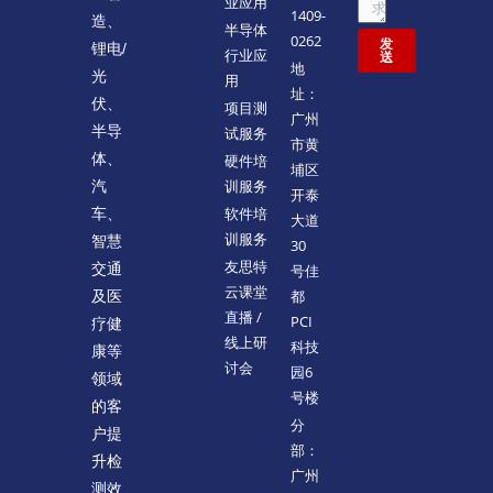
业应用
1409-
造、
半导体
0262
发
锂电/
行业应
送
地
光
用
址：
伏、
项目测
广州
半导
试服务
市黄
体、
硬件培
埔区
训服务
汽
开泰
软件培
车、
大道
训服务
智慧
30
友思特
交通
号佳
云课堂
都
及医
直播 /
PCI
疗健
线上研
科技
康等
讨会
园6
领域
号楼
的客
分
户提
部：
升检
广州
测效