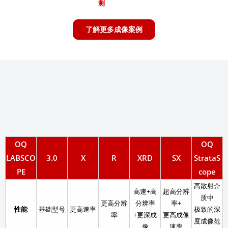
测
了解更多成像案例
OQ
OQ
LABSCO
3.0
X
R
XRD
SX
StrataS
PE
cope
高散射介
高速+高
超高分辨
质中
更高分辨
分辨率
率+
性能
基础型号
更高速率
极致的深
率
+更深成
更高成像
度成像范
像
速率