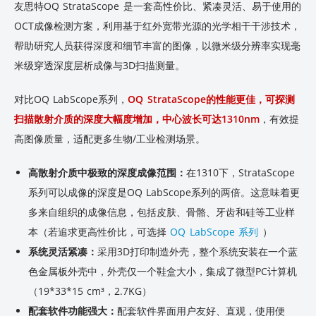
友思特OQ StrataScope 是一套高性价比、紧凑灵活、易于使用的
OCT成像检测方案，利用基于红外宽带光源的光学相干干涉技术，
帮助研究人员获得深度和细节丰富的图像，以微米级分辨率实现毫
米级穿透深度层析成像与3D扫描测量。
对比OQ LabScope系列，
OQ StrataScope的性能更佳，可探测
扫描散射介质的深度大幅度增加，中心波长可达1310nm
，有效提
高图像质量，适配更多生物/工业检测场景。
高散射介质中极致的深度成像范围：
在1310下，StrataScope
系列可以成像的深度是OQ LabScope系列的两倍。这意味着更
多来自组织的成像信息，包括皮肤、骨骼、牙齿和硅等工业样
本
，可选择
OQ LabScope 系列
（若追求更高性价比
）
系统灵活紧凑：
采用3D打印制造外壳，整个系统安装在一个蓝
色金属板外壳中，外壳仅一个鞋盒大小，集成了微型PC计算机
（19*33*15 cm³，2.7KG）
配套软件功能强大：
配套软件界面用户友好、直观，使用便