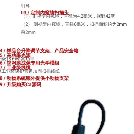
引导
03 / 定制内窥镜扫描头
（1）正视型内窥镜，直径为4.2毫米，视野42度
（2） 侧视型内窥镜，直径6毫米，扫描面积约为2mm
乘2mm
04 / 样品台升降调节支架、产品安全箱
05 / 高功率光源
升级15 mW 高功率
06 / 视网膜成像专用光学模组
07 / 工业级线缆
用工业级保护管道加固扫描线缆
08 / 动物系统额外提供小动物支架
09 / 升级购买C#源码