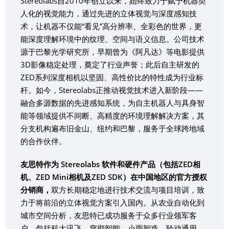
Stereolabs自2010年创立以来，始终致力于赋予机器类
人化的视觉能力，通过先进的立体视觉与深度感知技
术，让机器不仅能“看见”高分辨率、全彩色的世界，更
能深度理解环境中的纹理、空间与语义信息。公司技术
源于巴黎光学研究所，早期曾为《阿凡达》等电影提供
3D影像稳定处理，奠定了行业声誉；此后自主研发的
ZED系列深度相机以坚固、高性价比的特性成为行业标
杆。如今，Stereolabs正推动视觉技术进入新阶段——
融合多源数据的先进感知系统，为自主机器人与具身智
能等领域提供不间断、高精度的环境理解解决方案，其
分支机构遍布旧金山、纽约和巴黎，服务于全球跨地域
的合作伙伴。
友思特作为 Stereolabs 软件和硬件产品（包括ZED相
机、ZED Mini相机及ZED SDK）在中国地区的官方授权
分销商，
双方长期稳定地进行技术交流与项目培训，致
力于将前沿的立体视觉方案引入国内。从农业自动化到
城市空间分析，友思特已成功服务于众多行业领军客
户，包括科大讯飞、穹彻智能、小雨智造、聆动通用、