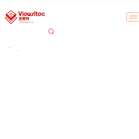
Stereolabs ZED 系列空间感知相机
使用行业领先的感知相机以动态细节观察世界，捕
捉丰富的色彩和深度数据
ZED X ONE：
在高分辨率、低延迟与全天候可靠性之间实
现出色平衡的工业级单目感知相机
ZED X 系列：
IP67 防护等级 GMSL2 全局快门双目立体相
机
ZED 2i / ZED Mini：
IP66 防护等级卷帘快门 / 紧凑型
USB3 双目立体相机
ZED BOX：
搭载 NVIDIA® Jetson Orin™ 模块的紧凑型