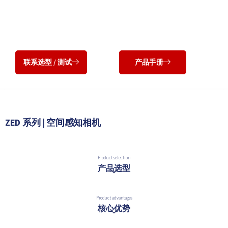
Vision AI 边缘计算机
ZED SDK：
为ZED相机带来深度细节的一体化视觉平台，
为应用增加深度、运动感知和空间AI
联系选型 / 测试
产品手册
ZED 系列 | 空间感知相机
Product selection
产品选型
Product advantages
核心优势