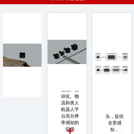
ZED X
ZED X
One
One S
紧凑型
版本
全局快
门，
比ZED X
GMSL2接
One GS小
口，多种S
且轻
卡口镜头
35%，性
选项。非
能和可靠
常适合需
性保持相
要工厂自
同
动化、物
流和类人
配备全新
机器人平
鱼眼镜
台高分辨
头，提供
率感知的
全景感
应用
知，