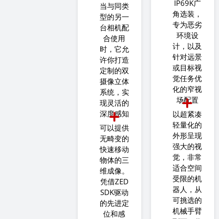
IP69K广
当与同类
角选装，
型的另一
专为恶劣
台相机配
环境设
合使用
计，以及
时，它允
针对远景
许你打造
或目标视
定制的双
觉任务优
摄像立体
化的窄视
系统，实
场配置
现灵活的
深度感知
以超紧凑
轻量化的
可以提供
外形呈现
无畸变的
强大的视
快速移动
觉，非常
物体的三
适合空间
维成像。
受限的机
凭借ZED
器人，从
SDK驱动
可挑选的
的先进定
机械手臂
位和感