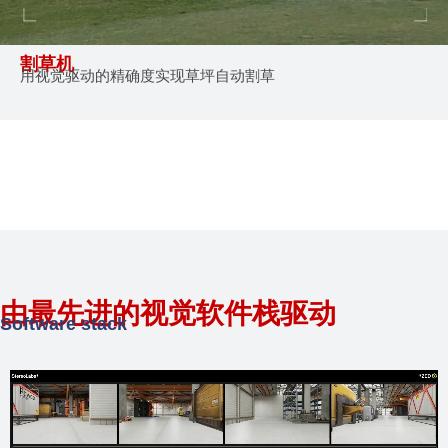
割草机
用视觉驱动的精确
度实现草坪自动割
草
由最先进的视觉软件栈驱动
Software stack