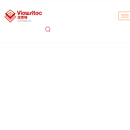
友思特 软包电
池极耳胶&薄膜
OCT检测解决
方案