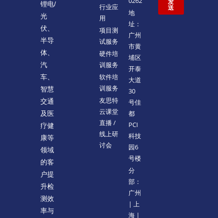
0262
发
锂电/
行业应
送
地
光
用
址：
伏、
项目测
广州
半导
试服务
市黄
体、
硬件培
埔区
训服务
汽
开泰
软件培
车、
大道
训服务
智慧
30
友思特
交通
号佳
云课堂
都
及医
直播 /
PCI
疗健
线上研
科技
康等
讨会
园6
领域
号楼
的客
分
户提
部：
升检
广州
测效
| 上
率与
海 |