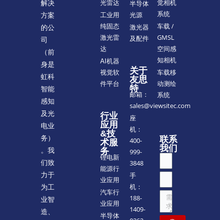
觉相机
解决
光雷达
半导体
系统
方案
工业用
光源
车载 /
纯固态
的公
激光器
GMSL
激光雷
及配件
司
空间感
达
（前
知相机
AI机器
身是
关于
车载移
视觉软
虹科
友思
动测绘
件平台
特
智能
邮箱：
系统
感知
sales@viewsitec.com
及光
行业
座
应用
电业
机：
&技
务）
联系
400-
术服
我们
。我
务
999-
锂电新
们致
3848
能源行
力于
手
业应用
机：
为工
汽车行
188-
业智
业应用
1409-
造、
半导体