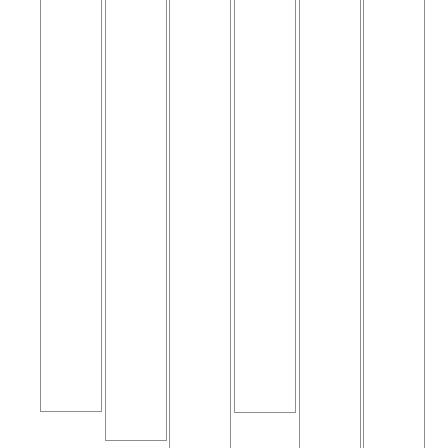
于
微
凑
以
可
自
红
米
，
8
以
研
外
级
可
0
对
分
光
的
根
k
多
析
学
纵
据
H
层
平
信
向
项
z
材
台
号
和
目
-
料
配
，
横
需
A
实
套
实
向
要
扫
现
，
现
空
集
描
表
数
无
间
成
速
面
据
损
分
定
度
轮
结
检
辨
制
进
廓
果
测
率
方
行
扫
一
案
实
描
览
时
与
无
3