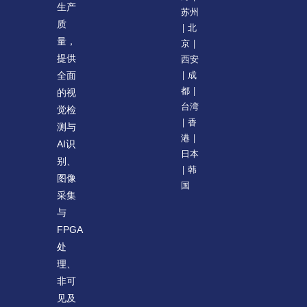
生产
苏州
质
| 北
量，
京 |
提供
西安
| 成
全面
都 |
的视
台湾
觉检
| 香
测与
港 |
AI识
日本
别、
| 韩
图像
国
采集
与
FPGA
处
理、
非可
见及