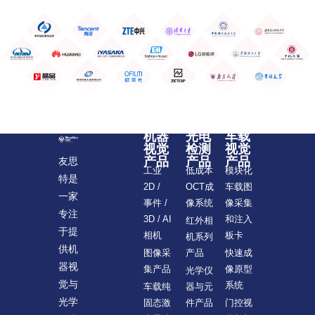
机器
光电
车载
视觉
检测
视觉
产品
产品
产品
友思
模块化
工业
低成本
特是
车载图
2D /
OCT成
一家
像采集
事件 /
像系统
专注
和注入
3D / AI
红外相
于提
板卡
相机
机系列
供机
快速成
图像采
产品
器视
像原型
集产品
光学仪
觉与
系统
车载纯
器与元
光学
门控视
固态激
件产品