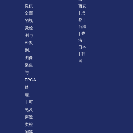
提供
西安
| 成
全面
都 |
的视
台湾
觉检
| 香
测与
港 |
AI识
日本
别、
| 韩
图像
国
采集
与
FPGA
处
理、
非可
见及
穿透
类检
测等