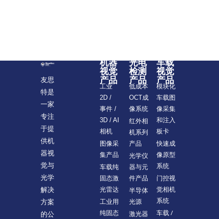
机器
光电
车载
视觉
检测
视觉
产品
产品
产品
友思
模块化
工业
低成本
特是
车载图
2D /
OCT成
一家
像采集
事件 /
像系统
专注
和注入
3D / AI
红外相
于提
板卡
相机
机系列
供机
快速成
图像采
产品
器视
像原型
集产品
光学仪
觉与
系统
车载纯
器与元
光学
门控视
固态激
件产品
觉相机
解决
光雷达
半导体
系统
方案
工业用
光源
车载 /
纯固态
的公
激光器