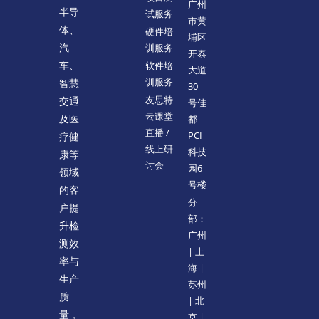
广州
半导
试服务
市黄
体、
硬件培
埔区
训服务
汽
开泰
软件培
车、
大道
训服务
智慧
30
友思特
交通
号佳
云课堂
都
及医
直播 /
PCI
疗健
线上研
科技
康等
讨会
园6
领域
号楼
的客
分
户提
部：
升检
广州
测效
| 上
率与
海 |
生产
苏州
质
| 北
量，
京 |