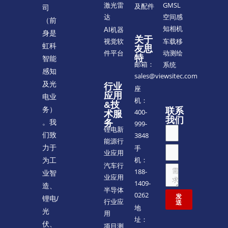
GMSL
激光雷
及配件
司
空间感
达
（前
知相机
AI机器
身是
关于
车载移
视觉软
虹科
友思
动测绘
件平台
特
智能
邮箱：
系统
感知
sales@viewsitec.com
及光
行业
座
应用
电业
机：
&技
务）
联系
400-
术服
我们
。我
务
999-
锂电新
们致
3848
能源行
力于
手
业应用
机：
为工
汽车行
188-
业智
业应用
1409-
造、
半导体
0262
发
锂电/
行业应
送
地
光
用
址：
伏、
项目测