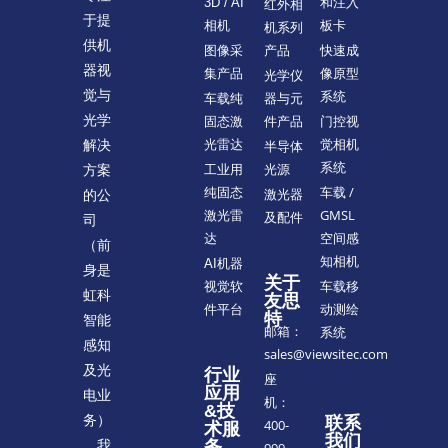
和注入
3D / AI
红外相
于提
板卡
相机
机系列
供机
快速成
图像采
产品
器视
像原型
集产品
光学仪
觉与
系统
车载纯
器与元
光学
门控视
固态激
件产品
觉相机
解决
光雷达
半导体
系统
方案
工业用
光源
车载 /
纯固态
的公
激光器
GMSL
激光雷
及配件
司
空间感
达
（前
知相机
AI机器
身是
关于
车载移
视觉软
虹科
友思
动测绘
件平台
特
智能
邮箱：
系统
感知
sales@viewsitec.com
及光
行业
座
应用
电业
机：
&技
务）
联系
400-
术服
我们
。我
务