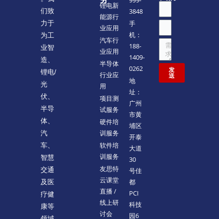
999-
锂电新
们致
3848
能源行
力于
手
业应用
机：
为工
汽车行
188-
业智
业应用
1409-
造、
半导体
0262
发
锂电/
行业应
送
地
光
用
址：
伏、
项目测
广州
半导
试服务
市黄
体、
硬件培
埔区
训服务
汽
开泰
软件培
车、
大道
训服务
智慧
30
友思特
交通
号佳
云课堂
都
及医
直播 /
PCI
疗健
线上研
科技
康等
讨会
园6
领域