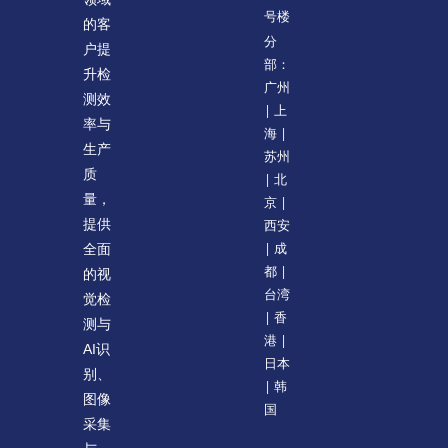
号楼
的客
分
户提
部：
升检
广州
测效
| 上
率与
海 |
生产
苏州
质
| 北
量，
京 |
提供
西安
| 成
全面
都 |
的视
台湾
觉检
| 香
测与
港 |
AI识
日本
别、
| 韩
图像
国
采集