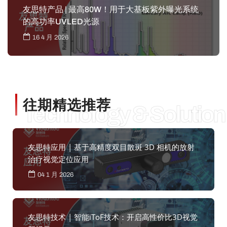
友思特产品 | 最高80W！用于大基板紫外曝光系统
的高功率UVLED光源
16 4 月 2026
往期精选推荐
Technology & Solution
友思特应用 | 基于高精度双目散斑 3D 相机的放射
治疗视觉定位应用
04 1 月 2026
友思特技术 | 智能iToF技术：开启高性价比3D视觉