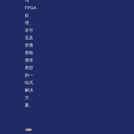
与
FPGA
处
理、
非可
见及
穿透
类检
测等
类型
的一
站式
解决
方
案。