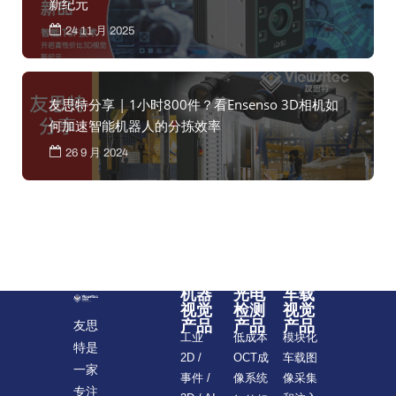
新纪元
24 11 月 2025
友思特分享 | 1小时800件？看Ensenso 3D相机如
何加速智能机器人的分拣效率
26 9 月 2024
机器
光电
车载
视觉
检测
视觉
产品
产品
产品
友思
模块化
工业
低成本
特是
车载图
2D /
OCT成
一家
像采集
事件 /
像系统
专注