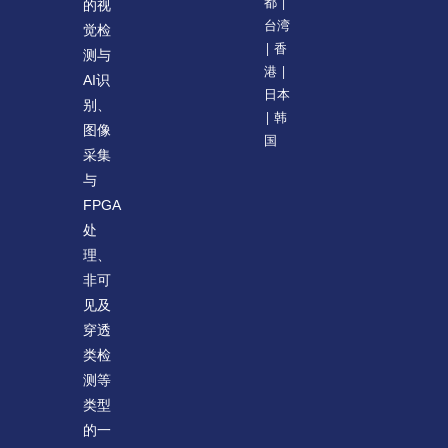
都 |
的视
台湾
觉检
| 香
测与
港 |
AI识
日本
别、
| 韩
图像
国
采集
与
FPGA
处
理、
非可
见及
穿透
类检
测等
类型
的一