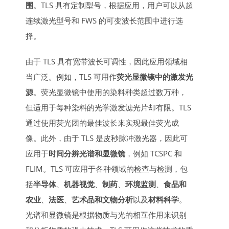
围
。TLS 具有定制型号，根据应用，用户可以从超
连续激光型号和
FWS
的可变波长范围中进行选
择。
由于 TLS 具有宽带波长可调性，因此应用领域相
当广泛。例如，TLS 可用作
荧光显微镜中的激发光
源
。荧光显微镜中使用的染料种类超过数万种，
但适用于每种染料的光学激发滤光片却有限。TLS
通过使用荧光团的最佳波长来实现最佳荧光成
像。此外，由于 TLS 是皮秒
脉冲激光器
，因此可
应用于
时间分辨光谱和显微镜
，例如 TCSPC 和
FLIM。TLS 可应用于各种领域的检查与检测，包
括
半导体
、
机器视觉
、
制药
、
环境监测
、
食品和
农业
、
法医
、
艺术品和文物分析
以及
材料科学
。
光谱和显微镜是根据物质与光的相互作用来识别