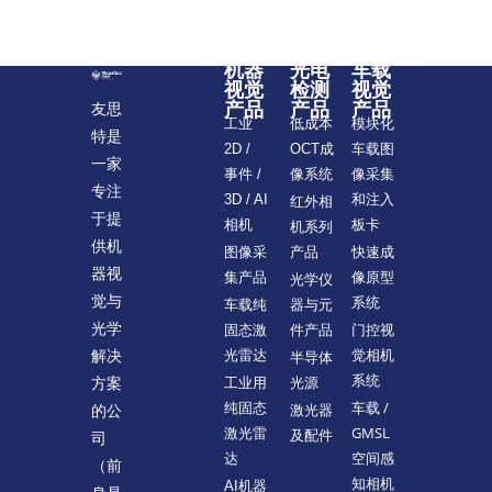
机器
光电
车载
视觉
检测
视觉
产品
产品
产品
友思
模块化
工业
低成本
特是
车载图
2D /
OCT成
一家
像采集
事件 /
像系统
专注
和注入
3D / AI
红外相
于提
板卡
相机
机系列
供机
快速成
图像采
产品
器视
像原型
集产品
光学仪
觉与
系统
车载纯
器与元
光学
门控视
固态激
件产品
觉相机
解决
光雷达
半导体
系统
方案
工业用
光源
车载 /
纯固态
的公
激光器
GMSL
激光雷
及配件
司
空间感
达
（前
知相机
AI机器