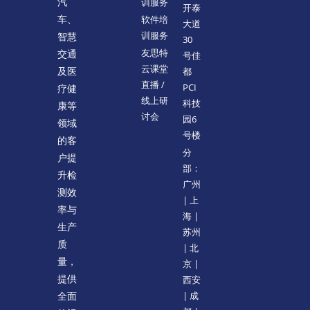
训服务
汽
开泰
软件培
车、
大道
训服务
智慧
30
友思特
交通
号佳
云课堂
都
及医
直播 /
PCI
疗健
线上研
科技
康等
讨会
园6
领域
号楼
的客
分
户提
部：
升检
广州
测效
| 上
率与
海 |
生产
苏州
质
| 北
量，
京 |
提供
西安
| 成
全面