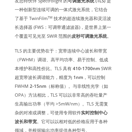
友思特伙伴 Spectrolight 的
可调激光系统 (TLS)
是
一种创新型连续可调的一体式激光系统，它结合
TM
了基于 TwinFilm
技术的超连续激光器和灵活波
长选择器 (FWS：可调带通滤波器)，是世界上第一
个覆盖可见光至 SWIR 范围的
皮秒可调激光系统
。
TLS 的主要优势在于：宽带连续中心波长和带宽
（FWHM）调谐、高平均功率、易于控制、低成
本维护和高性价比。TLS 具有
410-1700nm
SWIR
超宽带波长调谐能力，精度为
1nm
，可以控制
FWHM
2-15nm
（标称值）。与非线性光学（如
OPA）方法相比，TLS 可以以非常高的吞吐量产
生高输出功率（平均 >5mW/nm）。TLS 无需复
杂的对准或调整，可使用专用软件
实时控制中心
波长和带宽
。它可以以相对低的价格应用于各种
领域，并根据输出功率提供各种型号。