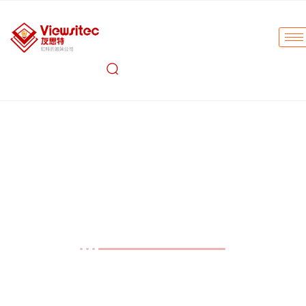
友思特动态
Spectrolight可调谐激光源
TLS荣获2024年LFW创新者金
奖！