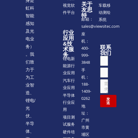
身是
关于
车载移
视觉软
虹科
友思
动测绘
件平台
特
智能
邮箱：
系统
感知
sales@viewsitec.com
及光
行业
座
应用
电业
机：
&技
务）
联系
400-
术服
我们
。我
务
999-
锂电新
们致
3848
能源行
力于
手
业应用
机：
为工
汽车行
188-
业智
业应用
1409-
造、
半导体
0262
发
锂电/
行业应
送
地
光
用
址：
伏、
项目测
广州
半导
试服务
市黄
体、
硬件培
埔区