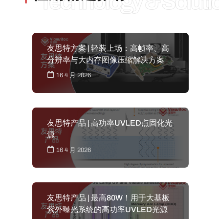
Technology & Soluti
友思特方案 | 轻装上场：高帧率、高
分辨率与大内存图像压缩解决方案
16 4 月 2026
友思特产品 | 高功率UVLED点固化光
源
16 4 月 2026
友思特产品 | 最高80W！用于大基板
紫外曝光系统的高功率UVLED光源