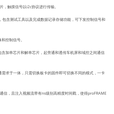
片，触摸信号以i2c协议进行传输。
E板卡，包含测试工具以及完成数据记录存储功能，可下发控制信号和
像和控制信号。
包含加串芯片和解串芯片，起旁通和透传车机屏和域控之间通信
、旁通需求于一体，只需切换板卡的固件即可切换不同的模式，一卡
信，且注入视频流带有ns级别高精度时间戳，使得proFRAME