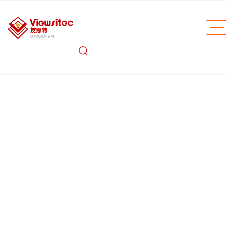
友思特 机器视觉产品资源中心
助力各领域实现智能制造与自动化生产
工业相机：
CMOS工业相机 、一体化推理相机、3D立体相
机、事件相机、工业监控摄像机、高带宽相机
图像采集：
PCIE 图像采集卡、相机模拟器/仿真卡、高性能
FPGA模块、嵌入式边缘计算机、图像处理与采集软件、外置
式图像采集卡、嵌入式视频接口
激光雷达：
车载激光雷达、工业激光雷达、MEMS混合固态激
光雷达
激光器及配件：
AI自动深度学习平台、eBUS Player、eBUS