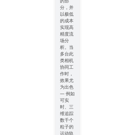
的部
分，并
以极低
的成本
实现高
精度流
场分
析。当
多台此
类相机
协同工
作时，
效果尤
为出色
— 例如
可实
时、三
维追踪
数千个
粒子的
运动轨