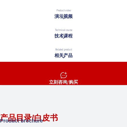
Product video
演示视频
Technical course
技术课程
Related product
相关产品
立刻咨询/购买
产品目录/白皮书
Product brochure