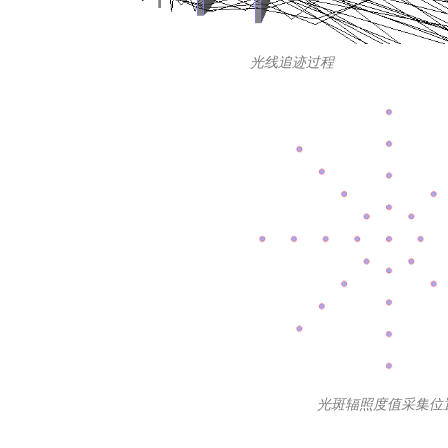
光线追迹过程
光斑辐照度值采集位