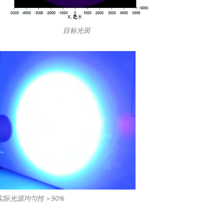
目标光斑
实际光源均匀性＞90%