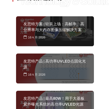
Technology & Soluti
友思特方案 | 轻装上场：高帧率、高
分辨率与大内存图像压缩解决方案
16 4 月 2026
友思特产品 | 高功率UVLED点固化光
源
16 4 月 2026
友思特产品 | 最高80W！用于大基板
紫外曝光系统的高功率UVLED光源