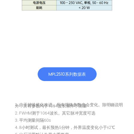
MPL2510系列数据表
1. 由于持续优化改进，所有规格参数也会变化。除明确说明
外，所有参数均于1064波长条件下测量
2. FWHM测于1064波长。其它脉冲宽度可选
3. 平均测量间隔60s
4. 8小时测试，最长预热5分钟，外界温度变化小于±2℃