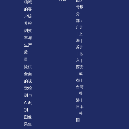
园6
领域
号楼
的客
分
户提
部：
升检
广州
测效
| 上
率与
海 |
生产
苏州
质
| 北
量，
京 |
提供
西安
| 成
全面
都 |
的视
台湾
觉检
| 香
测与
港 |
AI识
日本
别、
| 韩
图像
国
采集