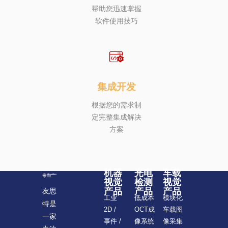
帮助您迅速掌握
软件使用技巧
集成开发
根据您的需求制
定完整集成解决
方案
机器
光电
车载
视觉
检测
视觉
产品
产品
产品
友思
模块化
工业
低成本
特是
车载图
2D /
OCT成
一家
像采集
事件 /
像系统