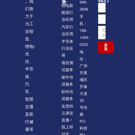
我们
。我
务
999-
锂电新
们致
3848
能源行
力于
手
业应用
机：
为工
汽车行
188-
业智
业应用
1409-
造、
半导体
0262
发
锂电/
行业应
送
地
光
用
址：
伏、
项目测
广州
半导
试服务
市黄
体、
硬件培
埔区
训服务
汽
开泰
软件培
车、
大道
训服务
智慧
30
友思特
交通
号佳
云课堂
都
及医
直播 /
PCI
疗健
线上研
科技
康等
讨会