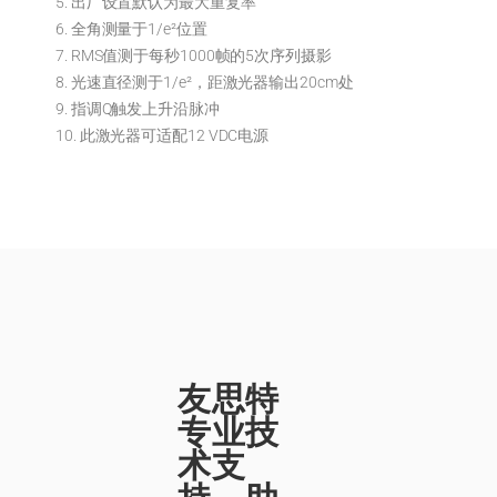
5. 出厂设置默认为最大重复率
6. 全角测量于1/e²位置
7. RMS值测于每秒1000帧的5次序列摄影
8. 光速直径测于1/e²，距激光器输出20cm处
9. 指调Q触发上升沿脉冲
10. 此激光器可适配12 VDC电源
友思特
专业技
术支