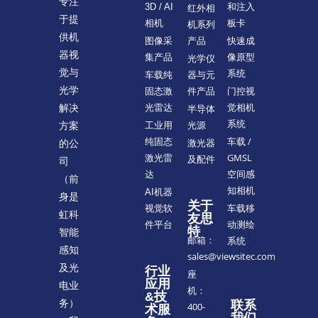
专注
和注入
3D / AI
红外相
于提
板卡
相机
机系列
供机
快速成
图像采
产品
器视
像原型
集产品
光学仪
觉与
系统
车载纯
器与元
光学
门控视
固态激
件产品
觉相机
解决
光雷达
半导体
系统
方案
工业用
光源
车载 /
纯固态
的公
激光器
GMSL
激光雷
及配件
司
空间感
达
（前
知相机
AI机器
身是
关于
车载移
视觉软
虹科
友思
动测绘
件平台
特
智能
邮箱：
系统
感知
sales@viewsitec.com
及光
行业
座
应用
电业
机：
&技
务）
联系
400-
术服