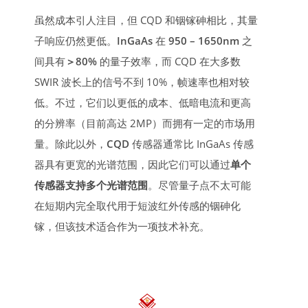
虽然成本引人注目，但 CQD 和铟镓砷相比，其量
子响应仍然更低。
InGaAs
在
950 – 1650nm
之
间具有
＞80%
的量子效率，而 CQD 在大多数
SWIR 波长上的信号不到 10%，帧速率也相对较
低。不过，它们以更低的成本、低暗电流和更高
的分辨率（目前高达 2MP）而拥有一定的市场用
量。除此以外，
CQD
传感器通常比 InGaAs 传感
器具有更宽的光谱范围，因此它们可以通过
单个
传感器支持多个光谱范围
。尽管量子点不太可能
在短期内完全取代用于短波红外传感的铟砷化
镓，但该技术适合作为一项技术补充。