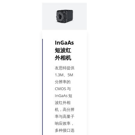
InGaAs
短波红
外相机
友思特提供
1.3M、5M
分辨率的
CMOS 与
InGaAs 短
波红外相
机，高分辨
率与高量子
响应效率，
多种接口选