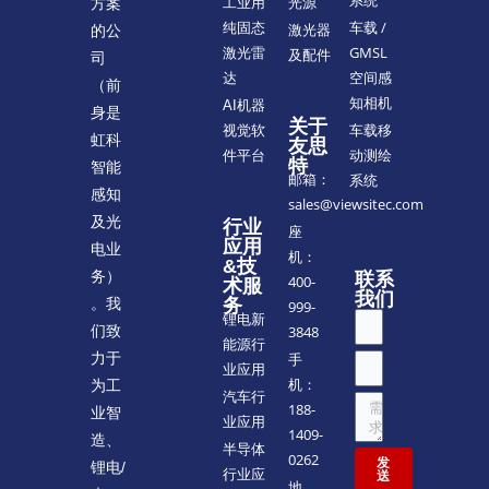
系统
方案
工业用
光源
车载 /
纯固态
的公
激光器
GMSL
激光雷
及配件
司
空间感
达
（前
知相机
AI机器
身是
关于
车载移
视觉软
虹科
友思
动测绘
件平台
特
智能
邮箱：
系统
感知
sales@viewsitec.com
及光
行业
座
应用
电业
机：
&技
务）
联系
400-
术服
我们
。我
务
999-
锂电新
们致
3848
能源行
力于
手
业应用
机：
为工
汽车行
188-
业智
业应用
1409-
造、
半导体
0262
发
锂电/
行业应
送
地