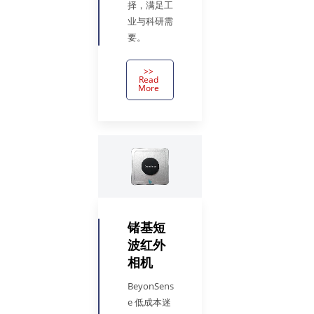
择，满足工
业与科研需
要。
>>
Read
More
锗基短
波红外
相机
BeyonSens
e 低成本迷