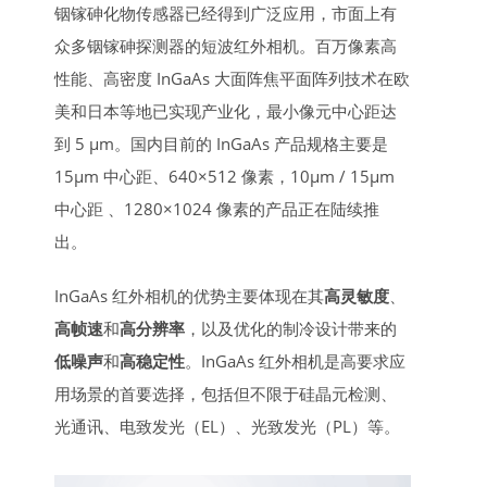
铟镓砷化物传感器已经得到广泛应用，市面上有
众多铟镓砷探测器的短波红外相机。‌百万像素高
性能、高密度 InGaAs 大面阵焦平面阵列技术在欧
美和日本等地已实现产业化，最小像元中心距达
到 5 μm。国内目前的 InGaAs 产品规格主要是
15μm 中心距、640×512 像素，10μm / 15μm
中心距 、1280×1024 像素的产品正在陆续推
出。
InGaAs 红外相机的优势主要体现在其
高灵敏度
、
高帧速
和
高分辨率
，以及优化的制冷设计带来的
低噪声
和
高稳定性
。InGaAs 红外相机是高要求应
用场景的首要选择，包括但不限于硅晶元检测、
光通讯、电致发光（EL）、光致发光（PL）等。