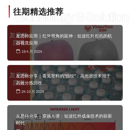
往期精选推荐
Technology & Solution
友思特应用 | 红外视角的延伸：短波红外相机的机
器视觉应用
19 4 月 2024
友思特分享 | 看见塑料的“指纹”：高光谱技术用于
高效分拣回收
24 10 月 2024
友思特分享 | 穿越光谱：短波红外成像技术的崭新
时代