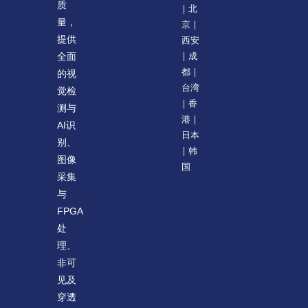
质
| 北
量，
京 |
提供
西安
| 成
全面
都 |
的视
台湾
觉检
| 香
测与
港 |
AI识
日本
别、
| 韩
图像
国
采集
与
FPGA
处
理、
非可
见及
穿透