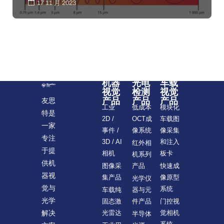
17 11 月 2023
机器
光电
车载
视觉
检测
视觉
产品
产品
产品
友思
模块化
工业
低成本
特是
车载图
2D /
OCT成
一家
像采集
事件 /
像系统
专注
和注入
3D / AI
红外相
于提
板卡
相机
机系列
供机
快速成
图像采
产品
器视
像原型
集产品
光学仪
觉与
系统
车载纯
器与元
光学
门控视
固态激
件产品
觉相机
解决
光雷达
半导体