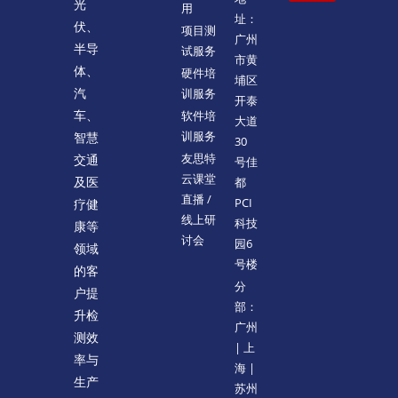
光
用
址：
伏、
项目测
广州
半导
试服务
市黄
体、
硬件培
埔区
训服务
汽
开泰
软件培
车、
大道
训服务
智慧
30
友思特
交通
号佳
云课堂
都
及医
直播 /
PCI
疗健
线上研
科技
康等
讨会
园6
领域
号楼
的客
分
户提
部：
升检
广州
测效
| 上
率与
海 |
生产
苏州