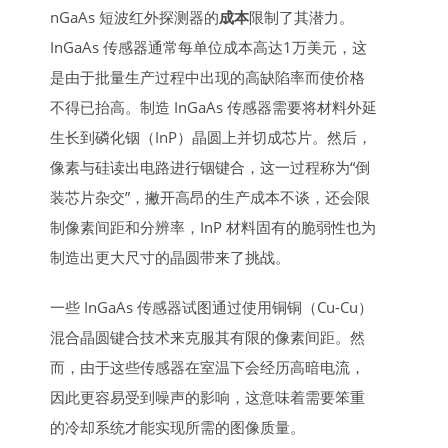
nGaAs 短波红外探测器的
成本
限制了其潜力。
InGaAs 传感器通常每单位成本高达1万美元，这
是由于批量生产过程中出现的高缺陷率而使价格
不得已抬高。制造 InGaAs 传感器需要将材料外延
生长到磷化铟（InP）晶圆上并切成芯片。然后，
像素与硅读出电路进行铟键合，这一过程称为“倒
装芯片杂交”，撇开高昂的生产成本不谈，还会限
制像素间距和分辨率，InP 材料固有的脆弱性也为
制造出更大尺寸的晶圆带来了挑战。
一些 InGaAs 传感器试图通过使用铜铜（Cu-Cu）
混合晶圆键合技术来克服其有限的像素间距。然
而，由于这些传感器在室温下会经历高暗电流，
因此更容易受到噪声的影响，这意味着需要笨重
的冷却系统才能实现所需的图像质量。