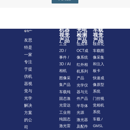
机器
光电
车载
视觉
检测
视觉
产品
产品
产品
友思
模块化
工业
低成本
特是
车载图
2D /
OCT成
一家
像采集
事件 /
像系统
专注
和注入
3D / AI
红外相
于提
板卡
相机
机系列
供机
快速成
图像采
产品
器视
像原型
集产品
光学仪
觉与
系统
车载纯
器与元
光学
门控视
固态激
件产品
觉相机
解决
光雷达
半导体
系统
方案
工业用
光源
车载 /
纯固态
的公
激光器
GMSL
激光雷
及配件
司