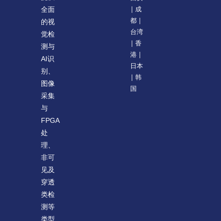
| 成
全面
都 |
的视
台湾
觉检
| 香
测与
港 |
AI识
日本
别、
| 韩
图像
国
采集
与
FPGA
处
理、
非可
见及
穿透
类检
测等
类型