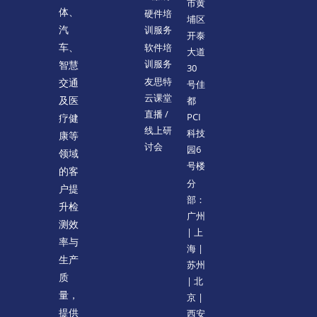
市黄
体、
硬件培
埔区
训服务
汽
开泰
软件培
车、
大道
训服务
智慧
30
友思特
交通
号佳
云课堂
都
及医
直播 /
PCI
疗健
线上研
科技
康等
讨会
园6
领域
号楼
的客
分
户提
部：
升检
广州
测效
| 上
率与
海 |
生产
苏州
质
| 北
量，
京 |
提供
西安