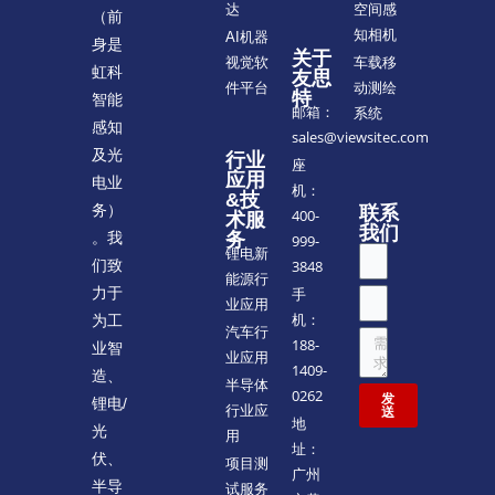
空间感
达
（前
知相机
AI机器
身是
关于
车载移
视觉软
虹科
友思
动测绘
件平台
特
智能
邮箱：
系统
感知
sales@viewsitec.com
及光
行业
座
应用
电业
机：
&技
务）
联系
400-
术服
我们
。我
务
999-
锂电新
们致
3848
能源行
力于
手
业应用
机：
为工
汽车行
188-
业智
业应用
1409-
造、
半导体
0262
发
锂电/
行业应
送
地
光
用
址：
伏、
项目测
广州
半导
试服务