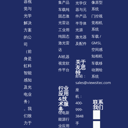
器视
像原型
集产品
光学仪
觉与
系统
车载纯
器与元
光学
门控视
固态激
件产品
觉相机
解决
光雷达
半导体
系统
方案
工业用
光源
车载 /
纯固态
的公
激光器
GMSL
激光雷
及配件
司
空间感
达
（前
知相机
AI机器
身是
关于
车载移
视觉软
虹科
友思
动测绘
件平台
特
智能
邮箱：
系统
感知
sales@viewsitec.com
及光
行业
座
应用
电业
机：
&技
务）
联系
400-
术服
我们
。我
务
999-
锂电新
们致
3848
能源行
力于
手
业应用