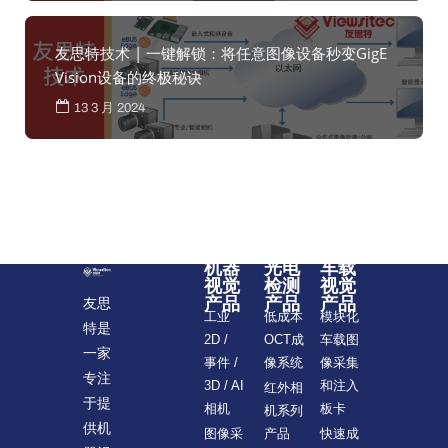
友思特技术 | 一键解锁：将任意图像设备秒变GigE
Vision设备的终极秘诀
13 3 月 2024
机器
光电
车载
视觉
检测
视觉
产品
产品
产品
友思
模块化
工业
低成本
特是
车载图
2D /
OCT成
一家
像采集
事件 /
像系统
专注
和注入
3D / AI
红外相
于提
板卡
相机
机系列
供机
快速成
图像采
产品