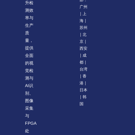
升检
广州
测效
| 上
率与
海 |
生产
苏州
质
| 北
量，
京 |
提供
西安
| 成
全面
都 |
的视
台湾
觉检
| 香
测与
港 |
AI识
日本
别、
| 韩
图像
国
采集
与
FPGA
处