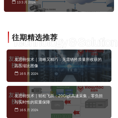
13 3 月 2024
往期精选推荐
Technology & Solution
友思特技术 | 清晰又精巧：无需牺牲质量所收获的
高压缩比图像
16 5 月 2024
友思特技术 | 轻松飞跃：20GigE高速采集，零负担
与实时性的双重保障
16 5 月 2024