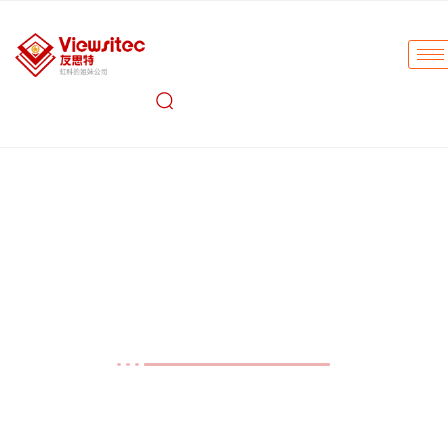
友思特方案
低延迟GigE Vision方案：用
于红外设备、医疗和工业级探
测面板