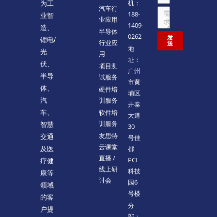
机：
为工
汽车行
188-
业智
业应用
1409-
造、
半导体
0262
发
锂电/
行业应
送
地
光
用
址：
伏、
项目测
广州
半导
试服务
市黄
体、
硬件培
埔区
训服务
汽
开泰
软件培
车、
大道
训服务
智慧
30
友思特
交通
号佳
云课堂
都
及医
直播 /
PCI
疗健
线上研
科技
康等
讨会
园6
领域
号楼
的客
分
户提
部：